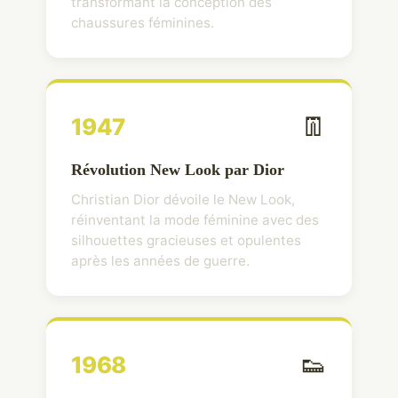
transformant la conception des
chaussures féminines.
👖
1947
Révolution New Look par Dior
Christian Dior dévoile le New Look,
réinventant la mode féminine avec des
silhouettes gracieuses et opulentes
après les années de guerre.
👟
1968