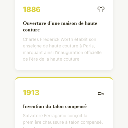
👕
1886
Ouverture d'une maison de haute
couture
Charles Frederick Worth établit son
enseigne de haute couture à Paris,
marquant ainsi l'inauguration officielle
de l'ère de la haute couture.
👞
1913
Invention du talon compensé
Salvatore Ferragamo conçoit la
première chaussure à talon compensé,