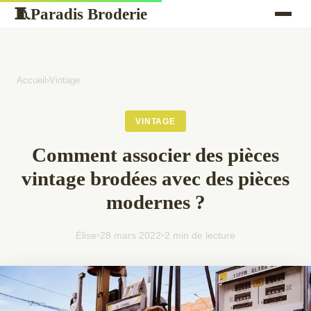
Paradis Broderie
🧵
Accueil
›
Vintage
VINTAGE
Comment associer des pièces
vintage brodées avec des pièces
modernes ?
Élise
•
28 mars 2022
•
2 min de lecture